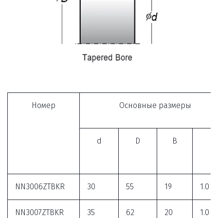
Номер
Основные размеры
d
D
B
r
NN3006ZTBKR
30
55
19
1.0
NN3007ZTBKR
35
62
20
1.0