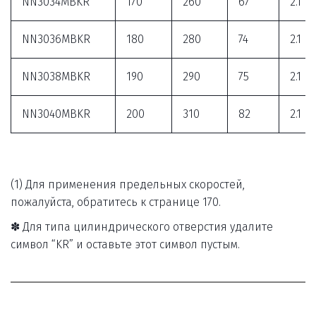
NN3034MBKR
170
260
67
2.1
NN3036MBKR
180
280
74
2.1
NN3038MBKR
190
290
75
2.1
NN3040MBKR
200
310
82
2.1
(1) Для применения предельных скоростей, 
пожалуйста, обратитесь к странице 170. 
✽ Для типа цилиндрического отверстия удалите 
символ “KR” и оставьте этот символ пустым.