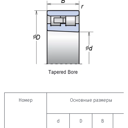
Номер
Основные размеры
d
D
B
r