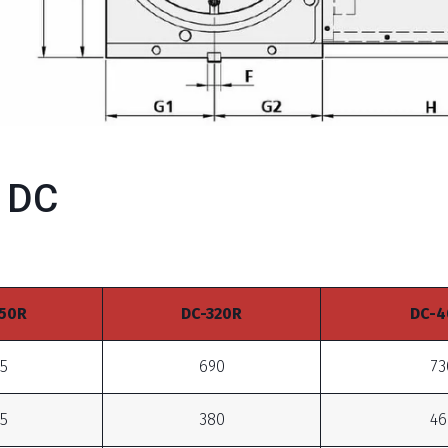
 DC
50R
DC-320R
DC-4
5
690
73
5
380
46