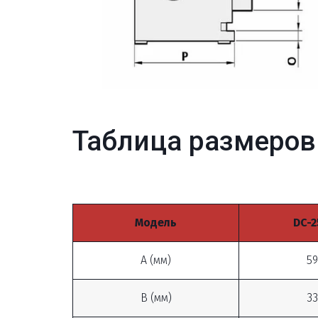
Таблица размеров
Модель
DC-2
A (мм)
59
B (мм)
33