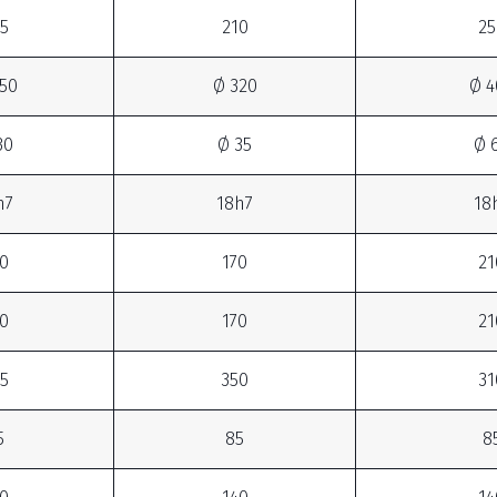
5
210
25
50
Ø 320
Ø 4
30
Ø 35
Ø 
h7
18h7
18
0
170
21
0
170
21
5
350
31
5
85
8