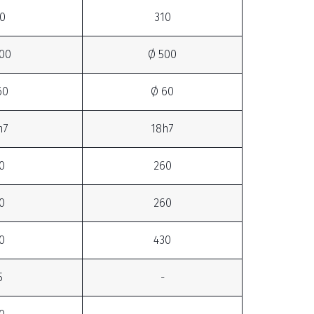
0
310
00
Ø 500
60
Ø 60
h7
18h7
0
260
0
260
0
430
5
-