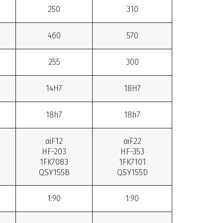
250
310
460
570
255
300
14H7
18H7
18h7
18h7
αiF12
αiF22
HF-203
HF-353
1FK7083
1FK7101
QSY155B
QSY155D
1:90
1:90