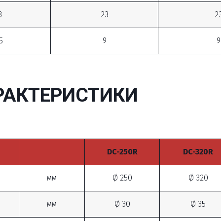
3
23
2
5
9
9
РАКТЕРИСТИКИ
DC-250R
DC-320R
мм
Ø 250
Ø 320
мм
Ø 30
Ø 35