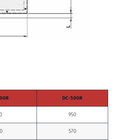
00R
DC-500R
0
950
0
570