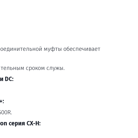
соединительной муфты обеспечивает 
ительным сроком служы.
и DC:
+:
500R.
n серия CX-H: 