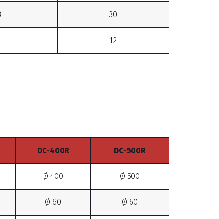
3
30
12
DC-400R
DC-500R
Ø 400
Ø 500
Ø 60
Ø 60