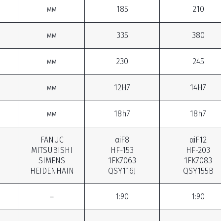
мм
185
210
мм
335
380
мм
230
245
мм
12H7
14H7
мм
18h7
18h7
FANUC
αiF8
αiF12
MITSUBISHI
HF-153
HF-203
SIMENS
1FK7063
1FK7083
HEIDENHAIN
QSY116J
QSY155B
－
1:90
1:90