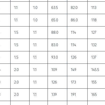
2
1.1
1.0
63.5
82.0
113
2
1.1
1.0
65.0
86.0
118
4
1.5
1.1
88.0
114
127
4
1.5
1.1
83.0
114
132
4
1.5
1.1
93.0
126
137
6
2.0
1.1
109
149
145.5
8
2.0
1.1
126
173
155
8
2.0
1.1
139
191
165