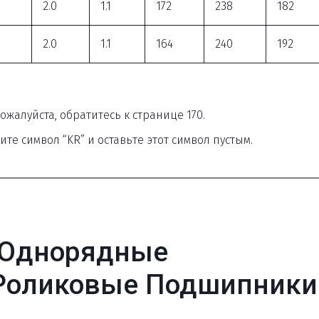
3
2.0
1.1
172
238
182
3
2.0
1.1
164
240
192
жалуйста, обратитесь к странице 170. 
те символ “KR” и оставьте этот символ пустым.
Однорядные 
Роликовые Подшипники 