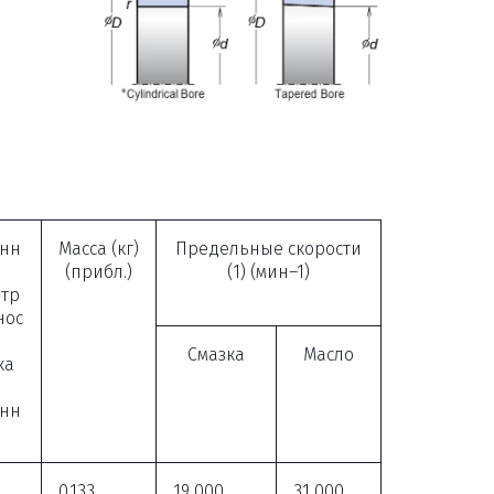
нн
Масса (кг)
Предельные скорости
(прибл.)
(1) (мин–1)
тр
нос
Смазка
Масло
ка
)
онн
0.133
19 000
31 000