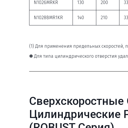
N1026MRKR
130
200
3
N1028BMR1KR
140
210
3
(1) Для применения предельных скоростей, по
✽ Для типа цилиндрического отверстия удали
Сверхскоростные 
Цилиндрические 
(ROBUST Серия)