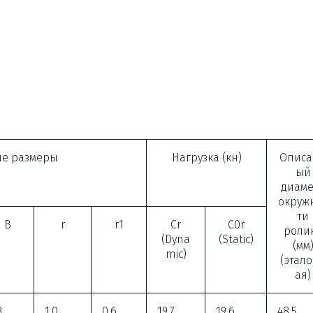
е размеры
Нагрузка (кн)
Описа
ый
диаме
окруж
ти
B
r
r1
Cr
C0r
роли
(Dyna
(Static)
(мм
mic)
(этал
ая)
3
1.0
0.6
19.7
19.6
48.5