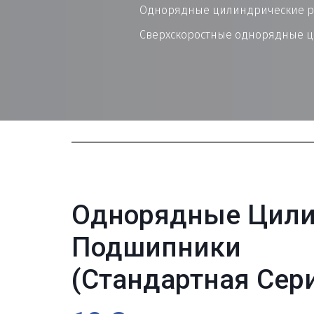
Однорядные цилиндрические р
Сверхскоростные однорядные ц
Однорядные Цили
Подшипники 

(Стандартная Сер