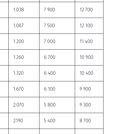
1.038
7 900
12 700
1.067
7 500
12 100
1.200
7 000
11 400
1.260
6 700
10 900
1.320
6 400
10 400
1.670
6 100
9 900
2.070
5 800
9 300
2.190
5 400
8 700