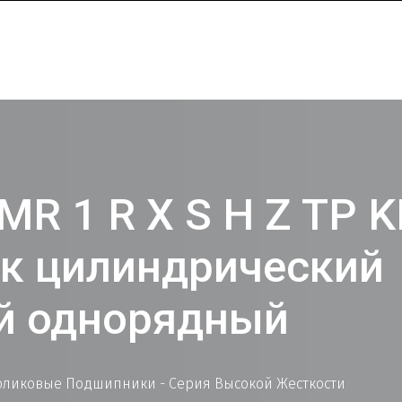
MR 1 R X S H Z TP 
к цилиндрический
й однорядный
ликовые Подшипники - Серия Высокой Жесткости