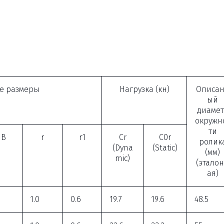
е размеры
Нагрузка (кн)
Описа
ый
диаме
окружн
ти
B
r
r1
Cr
C0r
ролик
(Dyna
(Static)
(мм)
mic)
(этало
ая)
1.0
0.6
19.7
19.6
48.5