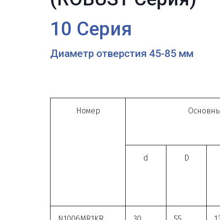
10 Серия
Диаметр отверстия 45-85 мм
Номер
Основны
d
D
N1006MR1KR
30
55
1