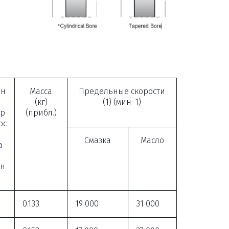
нн
Масса
Предельные скорости
(кг)
(1) (мин–1)
тр
(прибл.)
ос
Смазка
Масло
а
нн
0.133
19 000
31 000